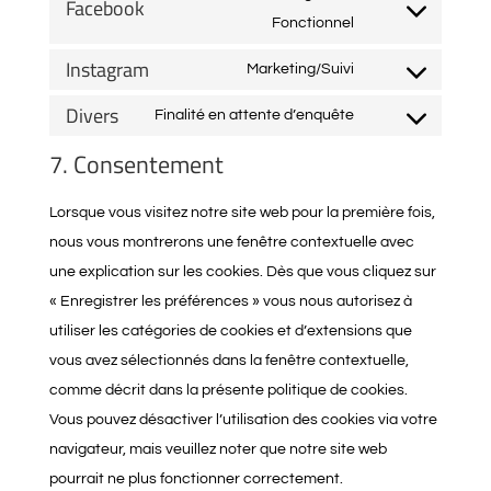
Facebook
google-
service
Consent
Fonctionnel
maps
youtube
to
Instagram
Marketing/Suivi
service
Consent
Divers
facebook
to
Finalité en attente d’enquête
Consent
service
7. Consentement
to
instagram
service
Lorsque vous visitez notre site web pour la première fois,
divers
nous vous montrerons une fenêtre contextuelle avec
une explication sur les cookies. Dès que vous cliquez sur
« Enregistrer les préférences » vous nous autorisez à
utiliser les catégories de cookies et d’extensions que
vous avez sélectionnés dans la fenêtre contextuelle,
comme décrit dans la présente politique de cookies.
Vous pouvez désactiver l’utilisation des cookies via votre
navigateur, mais veuillez noter que notre site web
pourrait ne plus fonctionner correctement.