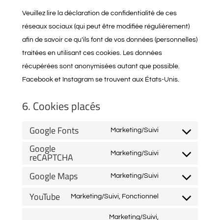
Veuillez lire la déclaration de confidentialité de ces
réseaux sociaux (qui peut être modifiée régulièrement)
afin de savoir ce qu’ils font de vos données (personnelles)
traitées en utilisant ces cookies. Les données
récupérées sont anonymisées autant que possible.
Facebook et Instagram se trouvent aux États-Unis.
6. Cookies placés
Google Fonts
Marketing/Suivi
Consent
Google
to
Marketing/Suivi
reCAPTCHA
Consent
service
to
Google Maps
Marketing/Suivi
google-
Consent
service
fonts
YouTube
to
Marketing/Suivi, Fonctionnel
google-
Consent
service
recaptcha
to
Marketing/Suivi,