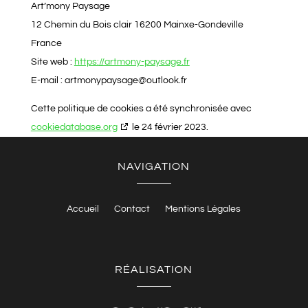
Art’mony Paysage
12 Chemin du Bois clair 16200 Mainxe-Gondeville
France
Site web :
https://artmony-paysage.fr
E-mail :
artmonypaysage@
outlook.fr
Cette politique de cookies a été synchronisée avec
cookiedatabase.org
le 24 février 2023.
NAVIGATION
Accueil
Contact
Mentions Légales
RÉALISATION